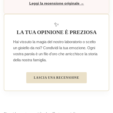
Leggi la recensione originale →
×
Accedi
✨
LA TUA OPINIONE È PREZIOSA
You need to be logged in to save products in your
wish list.
Hai vissuto la magia del nostro laboratorio o scelto
un gioiello da noi? Condividi la tua emozione. Ogni
vostra parola è un filo d'oro che arricchisce la storia
della nostra famiglia.
Annulla
Accedi
LASCIA UNA RECENSIONE