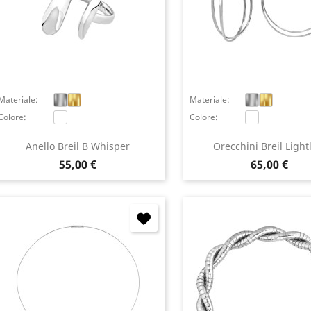
Materiale:
Materiale:
Colore:
Colore:
Anello Breil B Whisper
Orecchini Breil Light
Prezzo
Prezzo
55,00 €
65,00 €