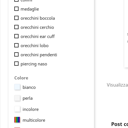
medaglie
orecchini boccola
orecchini cerchio
orecchini ear cuff
orecchini lobo
orecchini pendenti
piercing naso
Colore
Visualizza
bianco
perla
A
incolore
You
multicolore
Post c