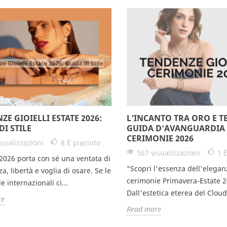
Annulla
Accedi
ZE GIOIELLI ESTATE 2026:
L’INCANTO TRA ORO E T
DI STILE
GUIDA D'AVANGUARDIA 
CERIMONIE 2026
sualizzazioni
8
È piaciuto
567 visualizzazioni
1
È
 2026 porta con sé una ventata di
"Scopri l'essenza dell'elegan
a, libertà e voglia di osare. Se le
cerimonie Primavera-Estate 2
e internazionali ci...
Dall'estetica eterea del Cloud
re
Read more