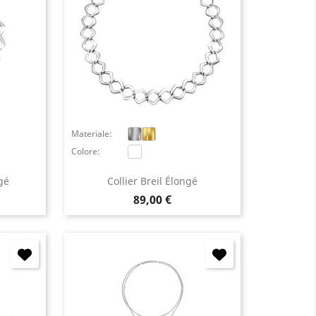
Materiale:
Colore:
gé
Collier Breil Élongé
Prezzo
89,00 €