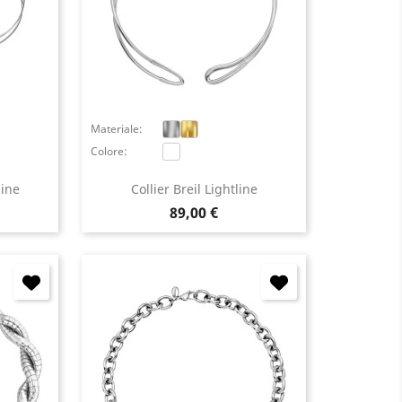
Materiale:
Colore:
line
Collier Breil Lightline
Prezzo
89,00 €