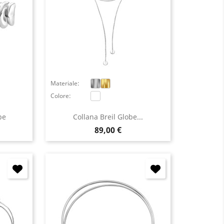
Materiale:
Colore:
be
Collana Breil Globe...
Prezzo
89,00 €