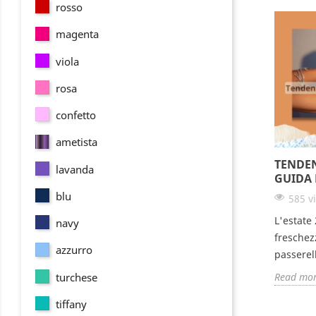
rosso
magenta
viola
rosa
confetto
ametista
TENDEN
lavanda
GUIDA 
blu
585 vi
L'estate
navy
freschezz
azzurro
passerell
turchese
Read mo
tiffany