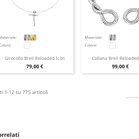
Materiale:
Materiale:
Colore:
Colore:
Girocollo Breil Reloaded Icon
Collana Breil Reloaded
Prezzo
Prezzo
79,00 €
99,00 €
ti 1-12 su 775 articoli
ccedi
 need to be logged in to save products in your wish list.
orrelati