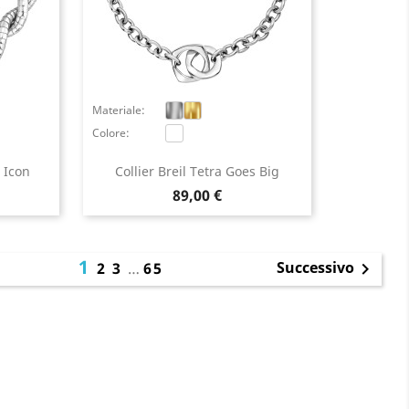
Materiale:
Colore:
 Icon
Collier Breil Tetra Goes Big
Prezzo
89,00 €
1
Successivo
2
3
…
65

×