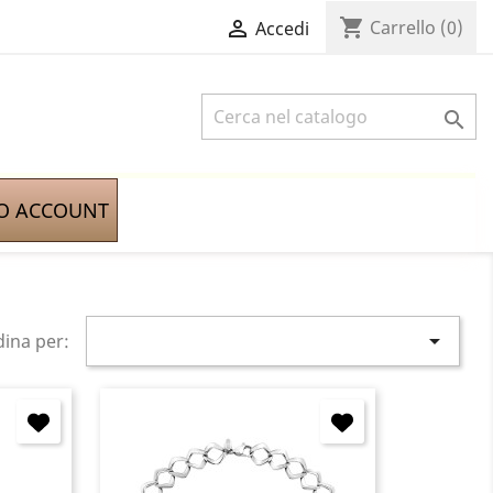
shopping_cart

Carrello
(0)
Accedi

IO ACCOUNT

ina per: