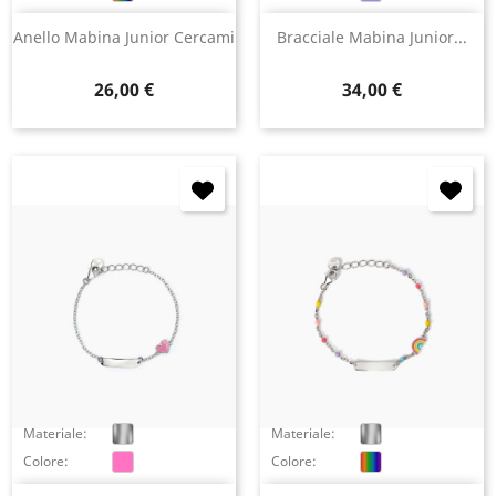
Anello Mabina Junior Cercami
Bracciale Mabina Junior...
Prezzo
Prezzo
26,00 €
34,00 €
×
Accedi
You need to be logged in to save products in your
wish list.
Annulla
Accedi
Materiale:
Materiale:
Colore:
Colore: