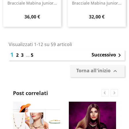
Bracciale Mabina Junior...
Bracciale Mabina Junior...
Prezzo
Prezzo
36,00 €
32,00 €
Visualizzati 1-12 su 59 articoli
1
Successivo
2
3
…
5

Torna all'inizio

Post correlati