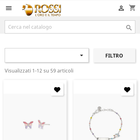
shopping_cart




FILTRO
Visualizzati 1-12 su 59 articoli