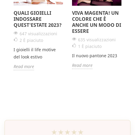
QUALI GIOIELLI
VIVA MAGENTA! UN
G
TO
INDOSSARE
COLORE CHE È
D
QUEST'ESTATE 2023?
ANCHE UN MODO DI
A
ESSERE
647 visualizzazioni
635 visualizzazioni
2
È piaciuto
1
È piaciuto
I gioielli il life motive
Da
Il nuovo pantone 2023
del look estivo
R
Read more
Read more
★★★★★