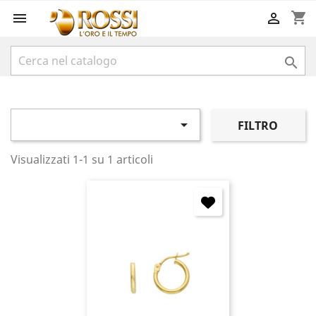
shopping_cart




FILTRO
Visualizzati 1-1 su 1 articoli