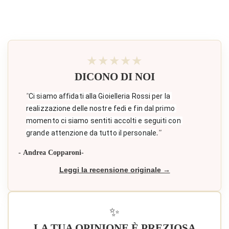
×
Accedi
You need to be logged in to save products in your
wish list.
★★★★★
DICONO DI NOI
Annulla
Accedi
"
Ci siamo affidati alla Gioielleria Rossi per la 
realizzazione delle nostre fedi e fin dal primo 
momento ci siamo sentiti accolti e seguiti con 
."
grande attenzione da tutto il personale
- Andrea Copparoni-
Leggi la recensione originale →
✨
LA TUA OPINIONE È PREZIOSA