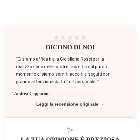
★★★★★
DICONO DI NOI
"
Ci siamo affidati alla Gioielleria Rossi per la 
realizzazione delle nostre fedi e fin dal primo 
×
momento ci siamo sentiti accolti e seguiti con 
Accedi
."
grande attenzione da tutto il personale
You need to be logged in to save products in your
- Andrea Copparoni-
wish list.
Leggi la recensione originale →
Annulla
Accedi
✨
LA TUA OPINIONE È PREZIOSA