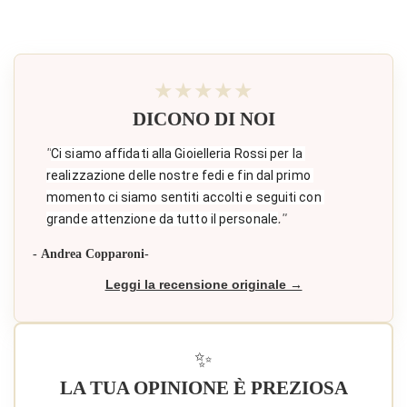
★★★★★
DICONO DI NOI
"
Ci siamo affidati alla Gioielleria Rossi per la 
realizzazione delle nostre fedi e fin dal primo 
momento ci siamo sentiti accolti e seguiti con 
×
Accedi
."
grande attenzione da tutto il personale
- Andrea Copparoni-
You need to be logged in to save products in your
wish list.
Leggi la recensione originale →
✨
Annulla
Accedi
LA TUA OPINIONE È PREZIOSA