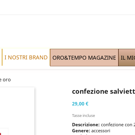
I NOSTRI BRAND
ORO&TEMPO MAGAZINE
IL M
 e oro
confezione salviett
29,00 €
Tasse incluse
Descrizione:
confezione con 25
Genere:
accessori