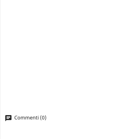
A
Commenti (0)
You