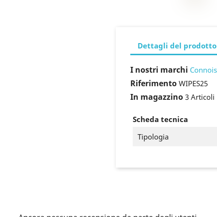
Dettagli del prodotto
I nostri marchi
Connois
Riferimento
WIPES25
In magazzino
3 Articoli
Scheda tecnica
Tipologia
ccedi
 need to be logged in to save products in your wish list.