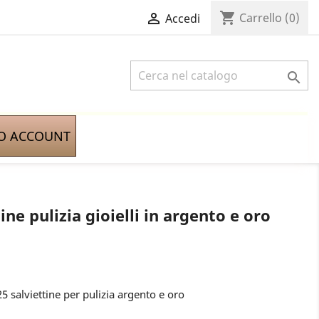
shopping_cart

Carrello
(0)
Accedi

IO ACCOUNT
ine pulizia gioielli in argento e oro
 salviettine per pulizia argento e oro