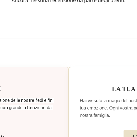
Ancora nessuna recensione da parte degli utenti.
Annulla
Accedi
I
LA TUA
Hai vissuto la magia del nostr
zione delle nostre fedi e fin 
tua emozione. Ogni vostra paro
 con grande attenzione da 
nostra famiglia.
L