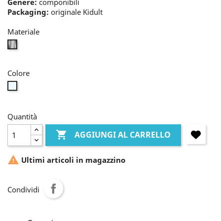
Genere:
componibili
Packaging:
originale Kidult
Materiale
bianco
Colore
bianco
Quantità

AGGIUNGI AL CARRELLO

Ultimi articoli in magazzino
Condividi