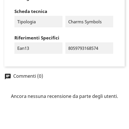
Scheda tecnica
Tipologia
Charms Symbols
Riferimenti Specifici
Ean13
8059793168574
Commenti (0)
×
Accedi
Ancora nessuna recensione da parte degli utenti.
You need to be logged in to save products in your
wish list.