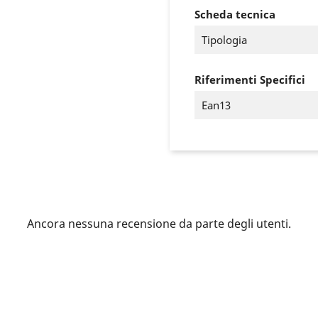
Scheda tecnica
Tipologia
Riferimenti Specifici
Ean13
ccedi
Ancora nessuna recensione da parte degli utenti.
 need to be logged in to save products in your wish list.