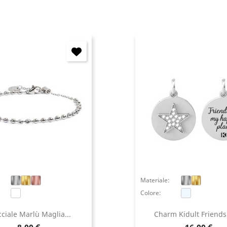
Annulla
Accedi
Materiale:
Colore:
ciale Marlù Maglia...
Charm Kidult Friendsh