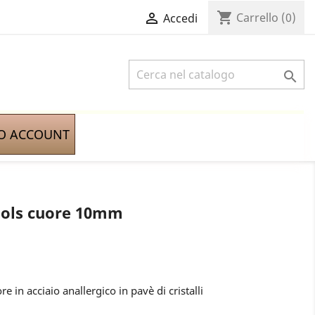
shopping_cart

Carrello
(0)
Accedi

IO ACCOUNT
bols cuore 10mm
e in acciaio anallergico in pavè di cristalli