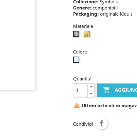
Collezione:
Symbols
Genere:
componibili
Packaging:
originale Kidult
Materiale
oro
bianco
Colore
bianco
Quantità

AGGIUNG

Ultimi articoli in magaz
Condividi