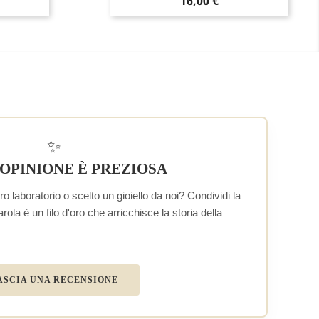
Prezzo
16,00 €
✨
 OPINIONE È PREZIOSA
o laboratorio o scelto un gioiello da noi? Condividi la
la è un filo d'oro che arricchisce la storia della
ASCIA UNA RECENSIONE