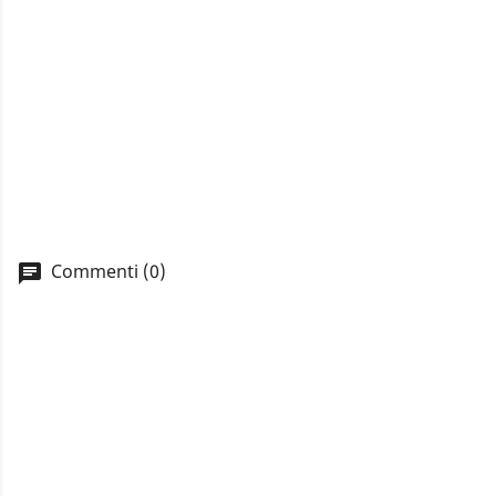
Commenti (0)
A
You