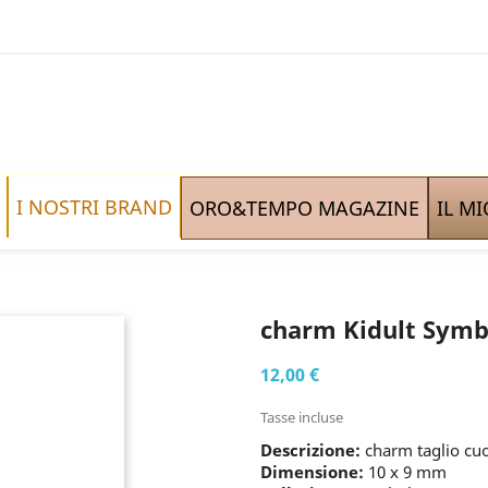
I NOSTRI BRAND
ORO&TEMPO MAGAZINE
IL M
charm Kidult Sym
12,00 €
Tasse incluse
Descrizione:
charm taglio cuor
Dimensione:
10 x 9 mm