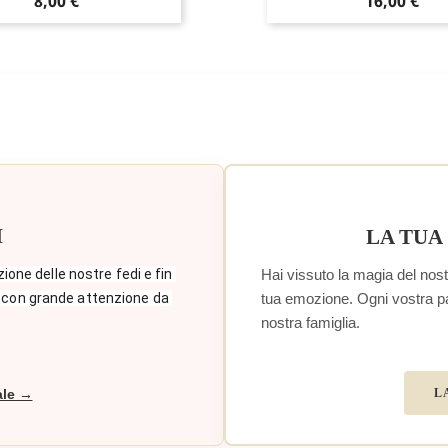
Prezzo
Prezzo
8,00 €
16,00 €
I
LA TUA
Hai vissuto la magia del nostr
zione delle nostre fedi e fin 
tua emozione. Ogni vostra paro
 con grande attenzione da 
nostra famiglia.
L
ale →