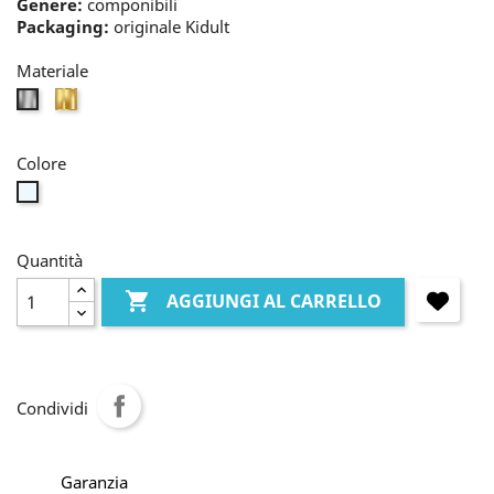
Genere:
componibili
Packaging:
originale Kidult
Materiale
oro
bianco
Colore
bianco
Quantità

AGGIUNGI AL CARRELLO
Condividi
Garanzia