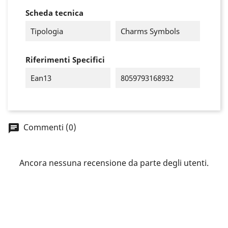
Scheda tecnica
Tipologia
Charms Symbols
Riferimenti Specifici
Ean13
8059793168932
Commenti (0)
×
Accedi
Ancora nessuna recensione da parte degli utenti.
You need to be logged in to save products in your
wish list.