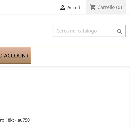
shopping_cart

Carrello
(0)
Accedi

IO ACCOUNT
e
ro 18kt - au750