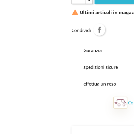

Ultimi articoli in magaz
Condividi
Garanzia
spedizioni sicure
effettua un reso
Co