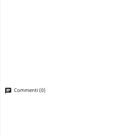
Commenti (0)
A
You