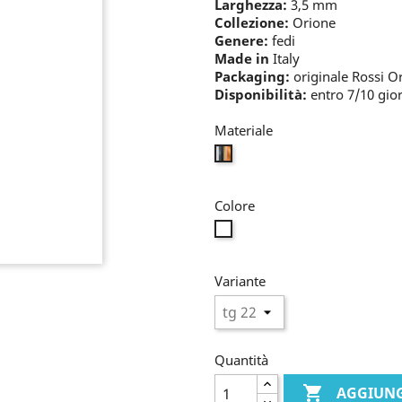
Larghezza:
3,5 mm
Collezione:
Orione
Genere:
fedi
Made in
Italy
Packaging:
originale Rossi O
Disponibilità:
entro 7/10 gior
Materiale
mix
Colore
incolore
Variante
Quantità

AGGIUNG