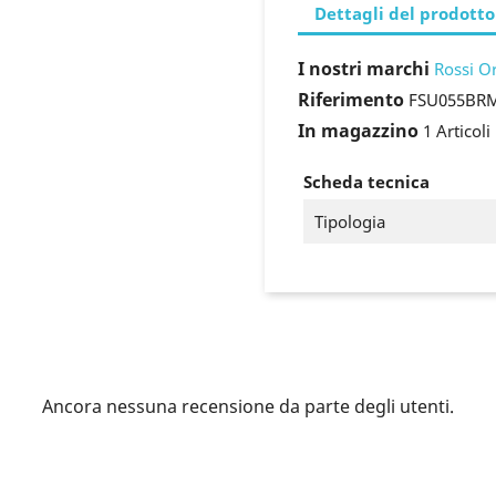
Dettagli del prodotto
I nostri marchi
Rossi O
Riferimento
FSU055BR
In magazzino
1 Articoli
Scheda tecnica
Tipologia
ccedi
Ancora nessuna recensione da parte degli utenti.
 need to be logged in to save products in your wish list.