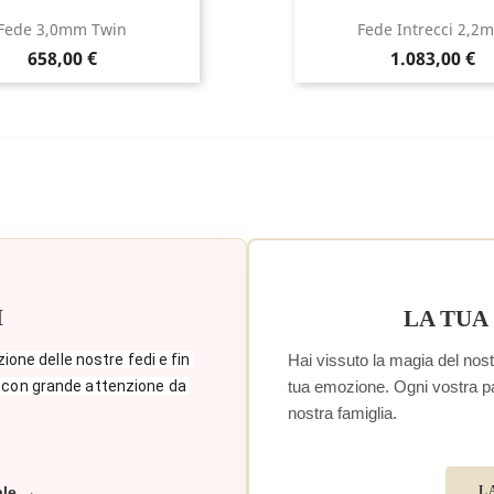
Fede 3,0mm Twin
Fede Intrecci 2,2
Prezzo
Prezzo
658,00 €
1.083,00 €
I
LA TUA
Hai vissuto la magia del nostr
zione delle nostre fedi e fin 
tua emozione. Ogni vostra paro
 con grande attenzione da 
nostra famiglia.
L
ale →