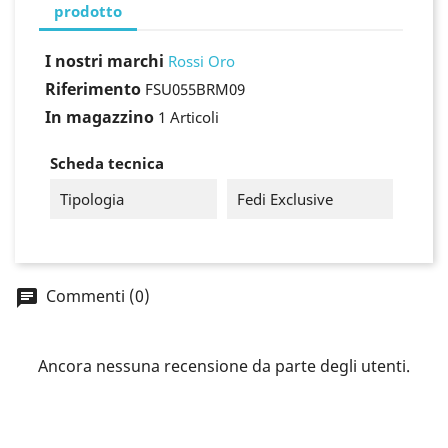
prodotto
I nostri marchi
Rossi Oro
Riferimento
FSU055BRM09
In magazzino
1 Articoli
Scheda tecnica
Tipologia
Fedi Exclusive
×
Commenti (0)
Accedi
You need to be logged in to save products in your
Ancora nessuna recensione da parte degli utenti.
wish list.