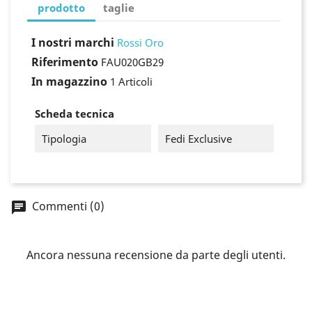
prodotto
taglie
I nostri marchi
Rossi Oro
Riferimento
FAU020GB29
In magazzino
1 Articoli
Scheda tecnica
Tipologia
Fedi Exclusive
×
Commenti (0)
Accedi
You need to be logged in to save products in your
Ancora nessuna recensione da parte degli utenti.
wish list.