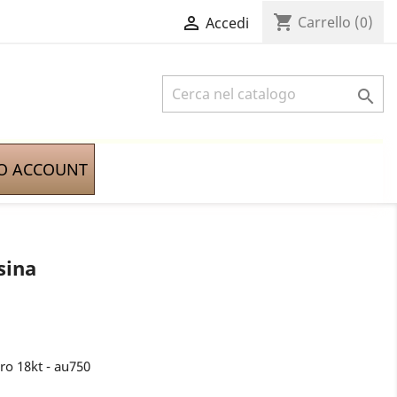
shopping_cart

Carrello
(0)
Accedi

IO ACCOUNT
sina
ro 18kt - au750