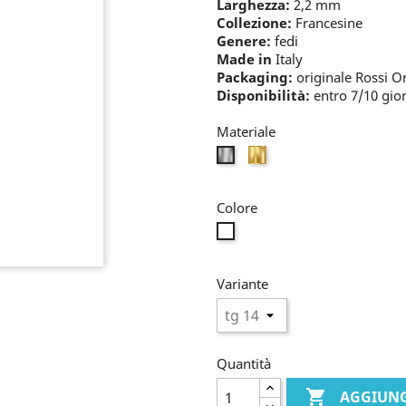
Larghezza:
2,2 mm
Collezione:
Francesine
Genere:
fedi
Made in
Italy
Packaging:
originale Rossi O
Disponibilità:
entro 7/10 gior
Materiale
oro
bianco
Colore
incolore
Variante
Quantità

AGGIUNG