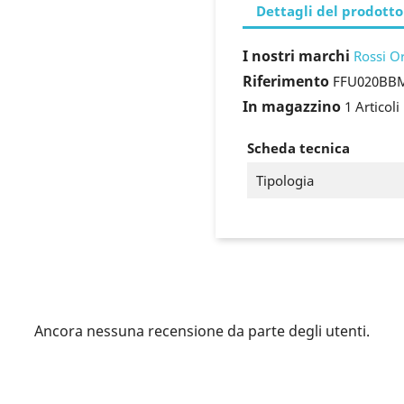
Dettagli del prodotto
I nostri marchi
Rossi O
Riferimento
FFU020BB
In magazzino
1 Articoli
Scheda tecnica
Tipologia
ccedi
Ancora nessuna recensione da parte degli utenti.
 need to be logged in to save products in your wish list.