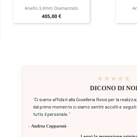
Anello 3,0mm Diamantato
An
Prezzo
405,00 €
★★★★★
DICONO DI NO
"
Ci siamo affidati alla Gioielleria Rossi per la realizza
dal primo momento ci siamo sentiti accolti e seguiti
."
tutto il personale
- Andrea Copparoni-
Leggi la recensione origin