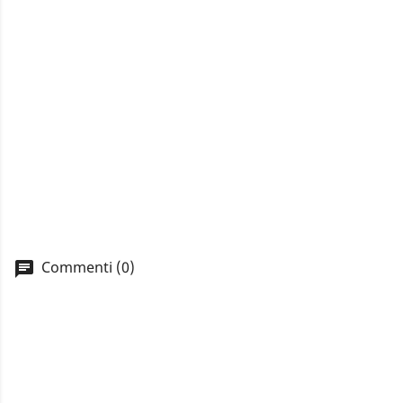
Commenti (0)
A
You