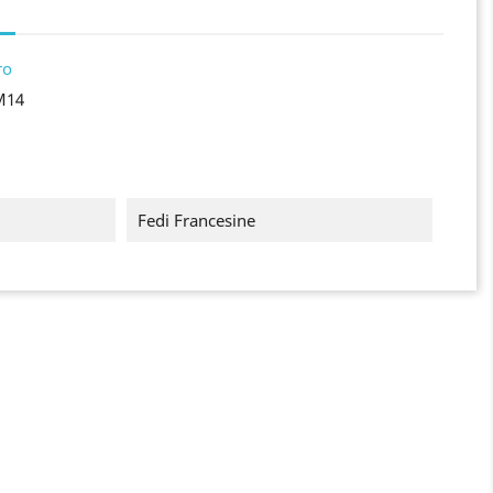
ro
M14
Fedi Francesine
×