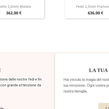
ello 3,0mm Molato
Fede 2,5mm France
Prezzo
Prezzo
362,00 €
636,00 €
I
LA TUA
Hai vissuto la magia del nostr
zione delle nostre fedi e fin 
tua emozione. Ogni vostra paro
 con grande attenzione da 
nostra famiglia.
L
ale →