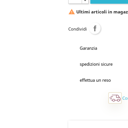

Ultimi articoli in magaz
Condividi
Garanzia
spedizioni sicure
effettua un reso
Co