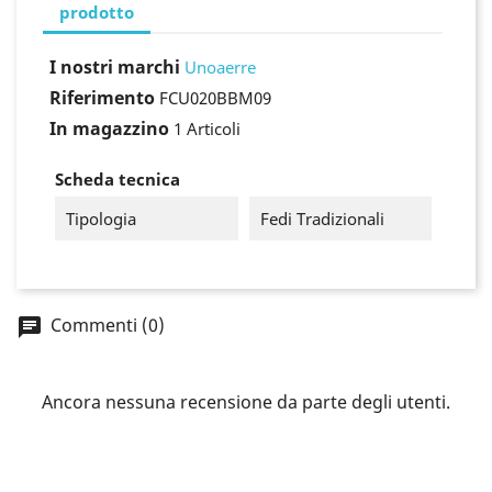
prodotto
I nostri marchi
Unoaerre
Riferimento
FCU020BBM09
In magazzino
1 Articoli
Scheda tecnica
Tipologia
Fedi Tradizionali
×
Commenti (0)
Accedi
You need to be logged in to save products in your
Ancora nessuna recensione da parte degli utenti.
wish list.