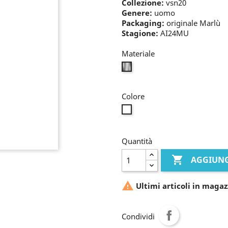
Collezione:
vsn20
Genere:
uomo
Packaging:
originale Marlù
Stagione:
AI24MU
Materiale
bianco
Colore
incolore
Quantità

AGGIUNG

Ultimi articoli in magaz
Condividi