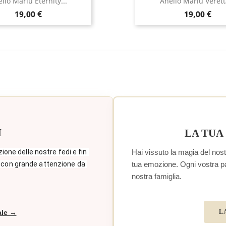
llo Marlù Eternity...
Anello Marlù Veretta
Prezzo
Prezzo
19,00 €
19,00 €
I
LA TUA
Hai vissuto la magia del nostr
zione delle nostre fedi e fin 
tua emozione. Ogni vostra paro
 con grande attenzione da 
nostra famiglia.
L
ale →