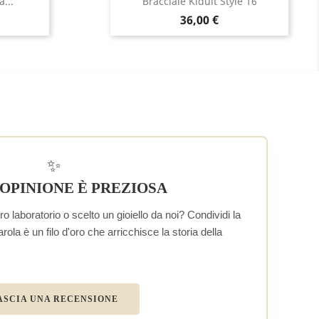
...
Bracciale Kidult Style 16
Prezzo
36,00 €
✨
 OPINIONE È PREZIOSA
o laboratorio o scelto un gioiello da noi? Condividi la
la è un filo d'oro che arricchisce la storia della
ASCIA UNA RECENSIONE