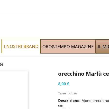
I NOSTRI BRAND
ORO&TEMPO MAGAZINE
IL M
te
orecchino Marlù c
8,00 €
Tasse incluse
Descrizione:
Mono orecchino ac
cm