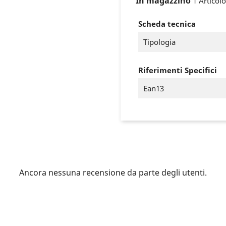
In magazzino
1 Articolo
Scheda tecnica
Tipologia
Riferimenti Specifici
Ean13
ccedi
Ancora nessuna recensione da parte degli utenti.
 need to be logged in to save products in your wish list.