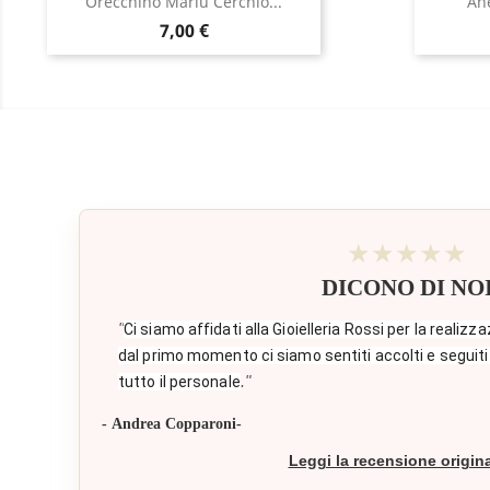
Orecchino Marlù Cerchio...
Ane
Prezzo
7,00 €
★★★★★
DICONO DI NO
"
Ci siamo affidati alla Gioielleria Rossi per la realizza
dal primo momento ci siamo sentiti accolti e seguiti
."
tutto il personale
- Andrea Copparoni-
Leggi la recensione origin