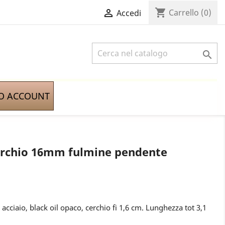
shopping_cart

Carrello
(0)
Accedi

IO ACCOUNT
erchio 16mm fulmine pendente
ciaio, black oil opaco, cerchio fi 1,6 cm. Lunghezza tot 3,1