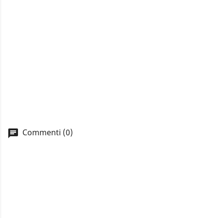
Commenti (0)
A
You