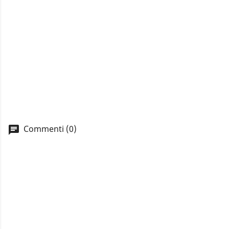
Commenti (0)
A
You