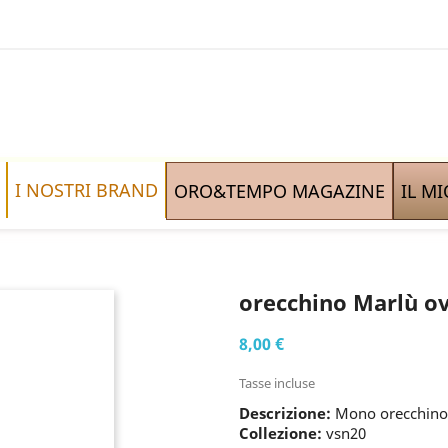
I NOSTRI BRAND
ORO&TEMPO MAGAZINE
IL M
orecchino Marlù ov
8,00 €
Tasse incluse
Descrizione:
Mono orecchino a
Collezione:
vsn20