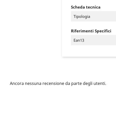
Scheda tecnica
Tipologia
Riferimenti Specifici
Ean13
ccedi
Ancora nessuna recensione da parte degli utenti.
 need to be logged in to save products in your wish list.