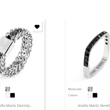
Annulla
Accedi
Materiale:
Colore:
llo Marlù Eternity...
Anello Marlù Veretta