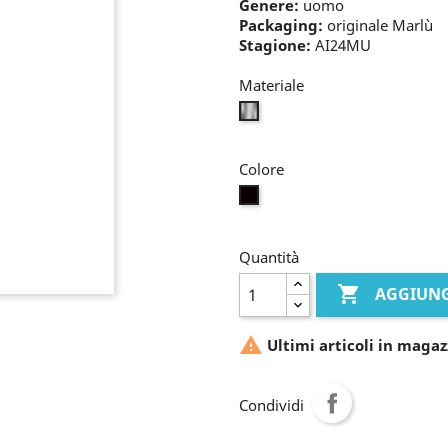
Genere:
uomo
Packaging:
originale Marlù
Stagione:
AI24MU
Materiale
bianco
Colore
nero
Quantità

AGGIUNG

Ultimi articoli in magaz
Condividi