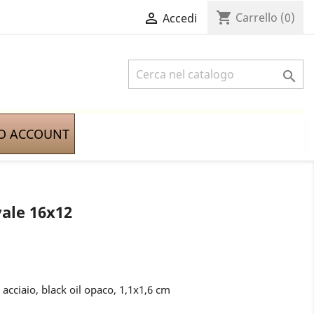
shopping_cart

Carrello
(0)
Accedi

IO ACCOUNT
ale 16x12
cciaio, black oil opaco, 1,1x1,6 cm