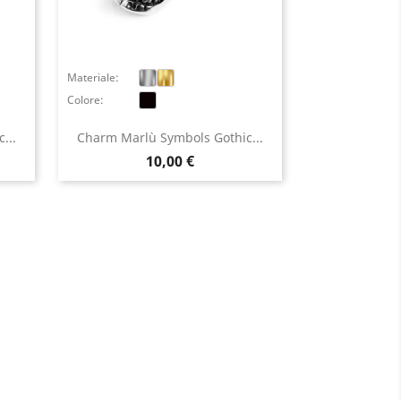
Materiale:
Colore:
...
Charm Marlù Symbols Gothic...
Prezzo
10,00 €
×