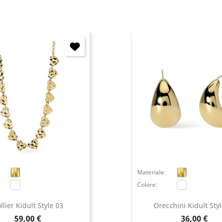
Materiale:
Colore:
llier Kidult Style 03
Orecchini Kidult Sty
Prezzo
Prezzo
59,00 €
36,00 €