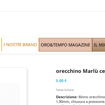
I NOSTRI BRAND
ORO&TEMPO MAGAZINE
IL M
orecchino Marlù c
5,00 €
Tasse incluse
Descrizione:
Mono orecchino 
1,90mm, chiusura a pressione.