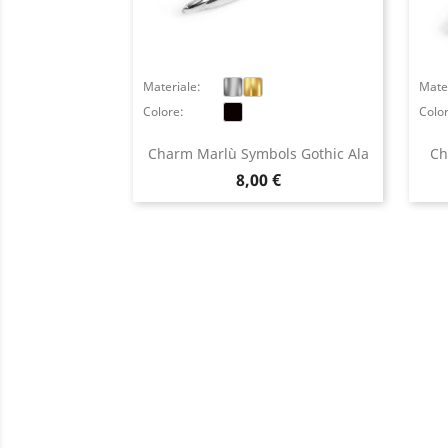
Materiale:
Mater
Colore:
Colo
Charm Marlù Symbols Gothic Ala
Ch
Prezzo
8,00 €
A
You