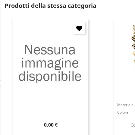
Prodotti della stessa categoria
Materiale:
Colore:
Prezzo
0,00 €
Co