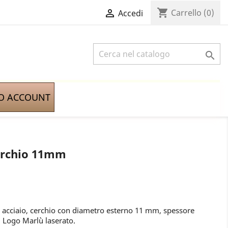
shopping_cart

Carrello
(0)
Accedi

IO ACCOUNT
erchio 11mm
acciaio, cerchio con diametro esterno 11 mm, spessore
 Logo Marlù laserato.