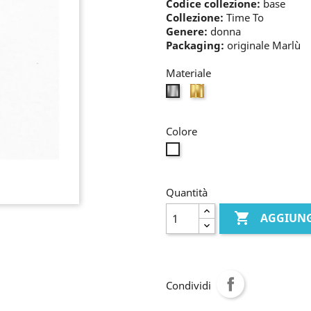
Codice collezione:
base
Collezione:
Time To
Genere:
donna
Packaging:
originale Marlù
Materiale
oro
bianco
Colore
incolore
Quantità

AGGIUNG
Condividi