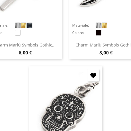
iale:
Materiale:
re:
Colore:
arm Marlù Symbols Gothic...
Charm Marlù Symbols Gothic
Prezzo
Prezzo
6,00 €
8,00 €
ccedi
 need to be logged in to save products in your wish list.