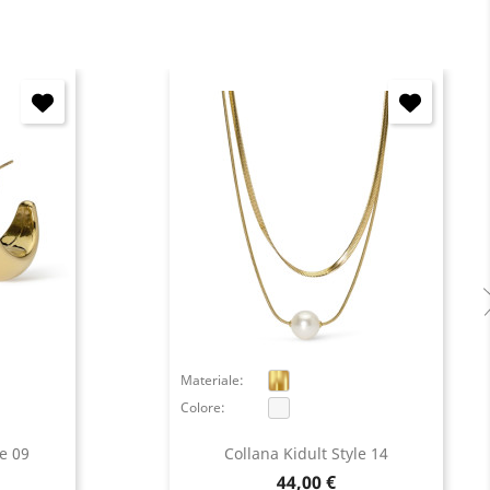
Materiale:
Colore:
le 09
Collana Kidult Style 14
Prezzo
44,00 €