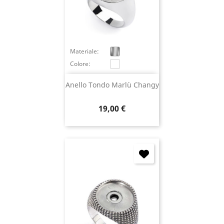
Materiale:
Colore:
Anello Tondo Marlù Changy
Prezzo
19,00 €
×
Accedi
You need to be logged in to save products in your
wish list.