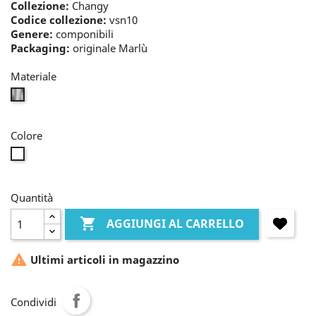
Collezione:
Changy
Codice collezione:
vsn10
Genere:
componibili
Packaging:
originale Marlù
Materiale
bianco
Colore
incolore
Quantità

AGGIUNGI AL CARRELLO

Ultimi articoli in magazzino
Condividi