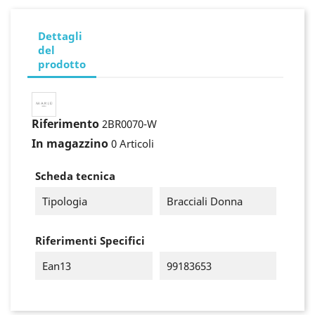
Dettagli
del
prodotto
Riferimento
2BR0070-W
In magazzino
0 Articoli
Scheda tecnica
Tipologia
Bracciali Donna
Riferimenti Specifici
Ean13
99183653
×
Accedi
You need to be logged in to save products in your