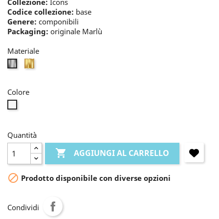
Collezione:
Icons
Codice collezione:
base
Genere:
componibili
Packaging:
originale Marlù
Materiale
oro
bianco
Colore
perla
Quantità

AGGIUNGI AL CARRELLO

Prodotto disponibile con diverse opzioni
Condividi