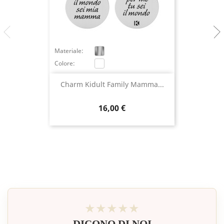
Materiale:
Colore:
Charm Kidult Family Mamma...
Prezzo
16,00 €
★★★★★
DICONO DI NOI