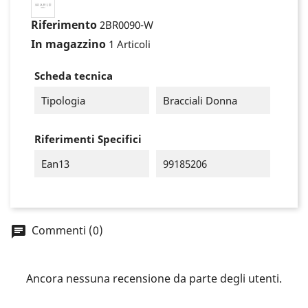
Riferimento
2BR0090-W
In magazzino
1 Articoli
Scheda tecnica
Tipologia
Bracciali Donna
Riferimenti Specifici
Ean13
99185206
×
Accedi
Commenti (0)
You need to be logged in to save products in your
wish list.
Ancora nessuna recensione da parte degli utenti.