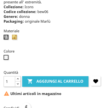
presente all' estremità.
Collezione:
Icons
Codice collezione:
bew06
Genere:
donna
Packaging:
originale Marlù
Materiale
oro
bianco
Colore
perla
Quantità

AGGIUNGI AL CARRELLO

Ultimi articoli in magazzino