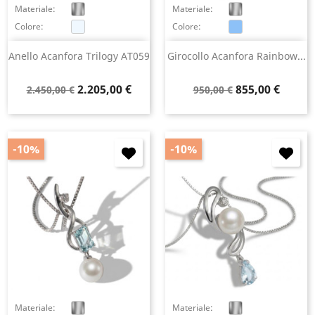
Materiale:
Materiale:
Colore:
Colore:
Anello Acanfora Trilogy AT059
Girocollo Acanfora Rainbow...
Prezzo
Prezzo
Prezzo
Prezzo
2.205,00 €
855,00 €
2.450,00 €
950,00 €
base
base
-10%
-10%
Materiale:
Materiale: