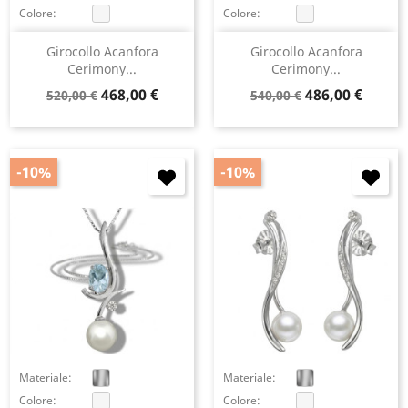
Colore:
Colore:
Girocollo Acanfora
Girocollo Acanfora
Cerimony...
Cerimony...
Prezzo
Prezzo
Prezzo
Prezzo
468,00 €
486,00 €
520,00 €
540,00 €
base
base
-10%
-10%
Materiale:
Materiale:
Colore:
Colore: