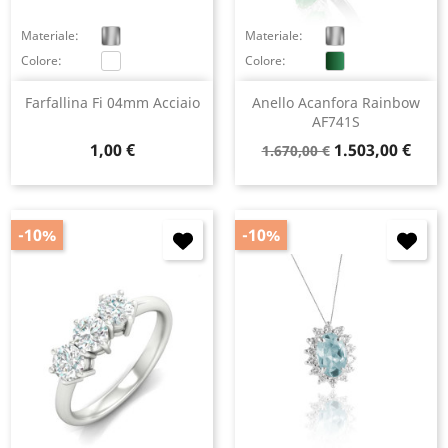
Materiale:
Materiale:
Colore:
Colore:
Farfallina Fi 04mm Acciaio
Anello Acanfora Rainbow
AF741S
Prezzo
Prezzo
Prezzo
1,00 €
1.503,00 €
1.670,00 €
base
-10%
-10%