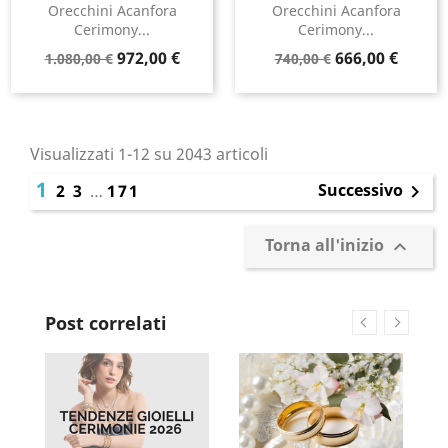
Orecchini Acanfora
Orecchini Acanfora
Cerimony...
Cerimony...
Prezzo
Prezzo
Prezzo
Prezzo
972,00 €
666,00 €
1.080,00 €
740,00 €
base
base
Visualizzati 1-12 su 2043 articoli
1
Successivo
2
3
…
171

Torna all'inizio

Post correlati