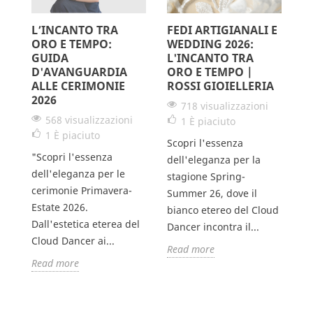
L’INCANTO TRA
FEDI ARTIGIANALI E
L
ORO E TEMPO:
WEDDING 2026:
S
GUIDA
L'INCANTO TRA
G
D'AVANGUARDIA
ORO E TEMPO |
V
ALLE CERIMONIE
ROSSI GIOIELLERIA
2026
718 visualizzazioni
568 visualizzazioni
1
È piaciuto
Il
1
È piaciuto
Scopri l'essenza
un
"Scopri l'essenza
dell'eleganza per la
pe
dell'eleganza per le
stagione Spring-
e,
da
cerimonie Primavera-
Summer 26, dove il
un
Estate 2026.
bianco etereo del Cloud
un
Dall'estetica eterea del
Dancer incontra il...
R
Cloud Dancer ai...
Read more
Read more