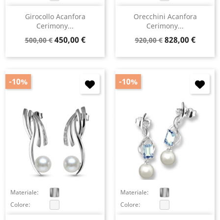
Girocollo Acanfora
Orecchini Acanfora
Cerimony...
Cerimony...
Prezzo
Prezzo
Prezzo
Prezzo
450,00 €
828,00 €
500,00 €
920,00 €
base
base
-10%
-10%
×
Accedi
You need to be logged in to save products in your
wish list.
Materiale:
Materiale:
Colore:
Colore:
Annulla
Accedi