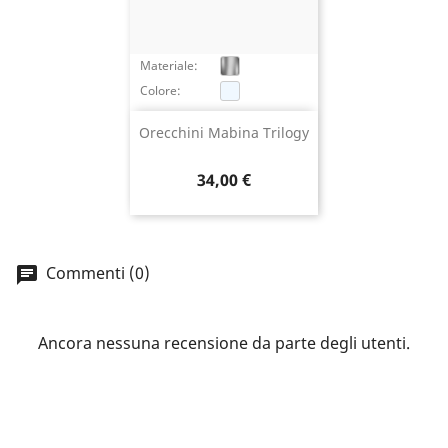
×
Accedi
Materiale:
Colore:
You need to be logged in to save products in your
Orecchini Mabina Trilogy
wish list.
Prezzo
34,00 €
Annulla
Accedi
Commenti (0)
Ancora nessuna recensione da parte degli utenti.