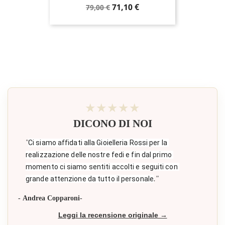
Prezzo
Prezzo
71,10 €
79,00 €
base
★★★★★
DICONO DI NOI
"
Ci siamo affidati alla Gioielleria Rossi per la 
realizzazione delle nostre fedi e fin dal primo 
momento ci siamo sentiti accolti e seguiti con 
."
grande attenzione da tutto il personale
- Andrea Copparoni-
Leggi la recensione originale →