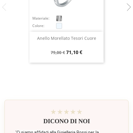
Materiale:
Colore:
Anello Morellato Tesori Cuore
Prezzo
Prezzo
71,10 €
79,00 €
base
★★★★★
DICONO DI NOI
"
Ci siamo affidati alla Gioielleria Rossi per la 