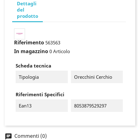
Dettagli
del
prodotto
Riferimento
563563
In magazzino
0 Articolo
Scheda tecnica
Tipologia
Orecchini Cerchio
Riferimenti Specifici
Ean13
8053879529297
×
Accedi
You need to be logged in to save products in your
Commenti (0)
wish list.