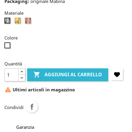
Packaging:
originale Mabina
Materiale
oro
rosè
bianco
Colore
incolore
Quantità

AGGIUNGI AL CARRELLO

Ultimi articoli in magazzino
Condividi
Garanzia