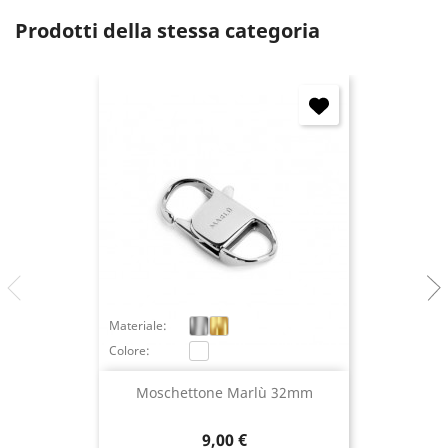
Annulla
Accedi
Prodotti della stessa categoria
Materiale:
Colore:
Moschettone Marlù 32mm
Prezzo
9,00 €