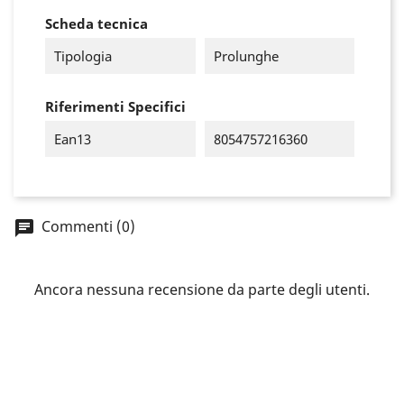
Scheda tecnica
Tipologia
Prolunghe
Riferimenti Specifici
Ean13
8054757216360
Commenti (0)
×
Accedi
Ancora nessuna recensione da parte degli utenti.
You need to be logged in to save products in your
wish list.