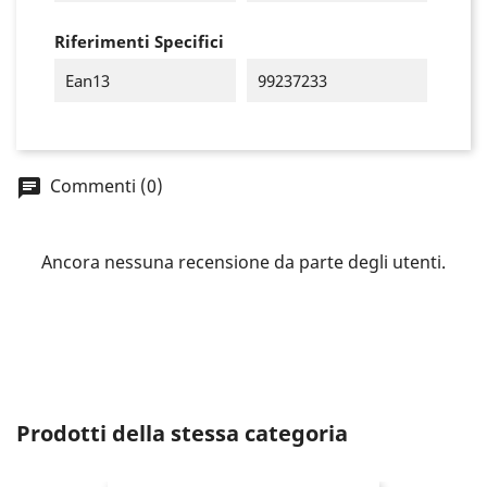
×
Accedi
Riferimenti Specifici
You need to be logged in to save products in your
Ean13
99237233
wish list.
Commenti (0)
Annulla
Accedi
Ancora nessuna recensione da parte degli utenti.
Prodotti della stessa categoria