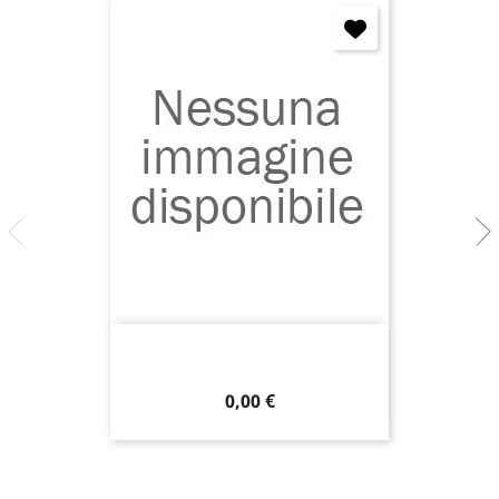
Prezzo
0,00 €