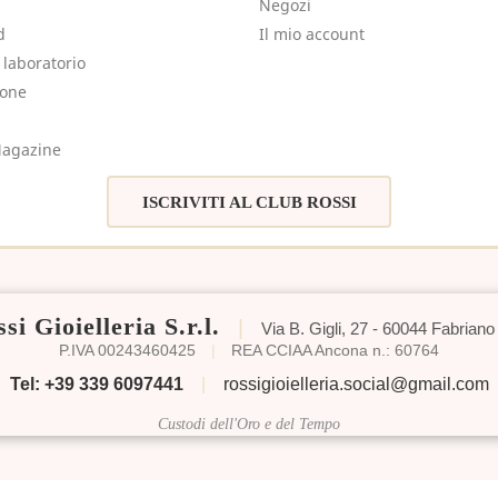
Negozi
d
Il mio account
e laboratorio
sone
agazine
ISCRIVITI AL CLUB ROSSI
si Gioielleria S.r.l.
|
Via B. Gigli, 27 - 60044 Fabriano
P.IVA 00243460425
|
REA CCIAA Ancona n.: 60764
Tel: +39 339 6097441
|
rossigioielleria.social@gmail.com
Custodi dell'Oro e del Tempo