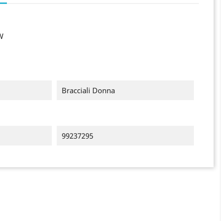
W
Bracciali Donna
99237295
×