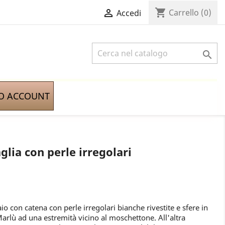
shopping_cart

Carrello
(0)
Accedi

IO ACCOUNT
lia con perle irregolari
aio con catena con perle irregolari bianche rivestite e sfere in
Marlù ad una estremità vicino al moschettone. All'altra