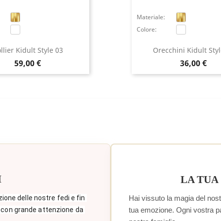
Materiale:
Colore:
llier Kidult Style 03
Orecchini Kidult Sty
Prezzo
Prezzo
59,00 €
36,00 €
I
LA TUA
Hai vissuto la magia del nostr
zione delle nostre fedi e fin 
tua emozione. Ogni vostra paro
 con grande attenzione da 