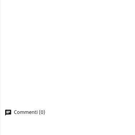
Commenti (0)
A
You