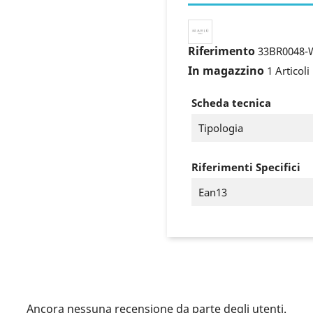
Riferimento
33BR0048-
In magazzino
1 Articoli
Scheda tecnica
Tipologia
Riferimenti Specifici
Ean13
ccedi
 need to be logged in to save products in your wish list.
Ancora nessuna recensione da parte degli utenti.