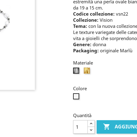
estremità una perla ovale bian
da 19 a 15 cm.
Codice collezione:
vsn22
Collezione:
Vision
Tema:
con la nuova collezione 
Le texture variegate delle cate
vita a gioielli che sorprendono
Genere:
donna
Packaging:
originale Marlù
Materiale
oro
bianco
Colore
perla
Quantità

AGGIUNG