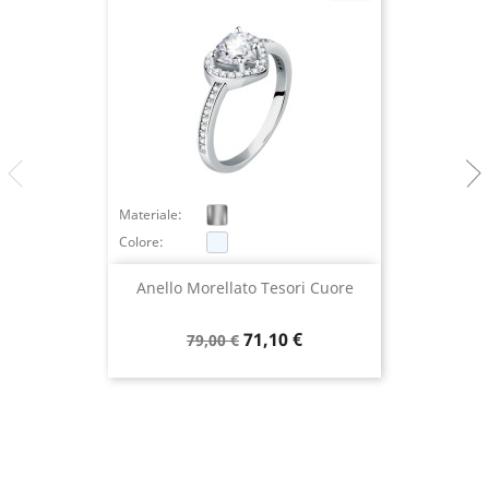
Materiale:
Colore:
Anello Morellato Tesori Cuore
Prezzo
Prezzo
71,10 €
79,00 €
base