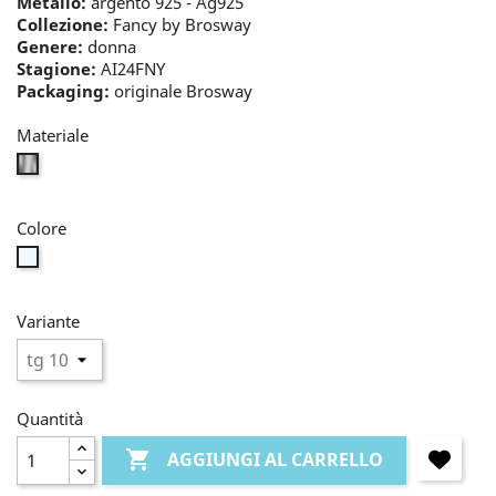
Metallo:
argento 925 - Ag925
Collezione:
Fancy by Brosway
Genere:
donna
Stagione:
AI24FNY
Packaging:
originale Brosway
Materiale
bianco
Colore
bianco
Variante
Quantità

AGGIUNGI AL CARRELLO