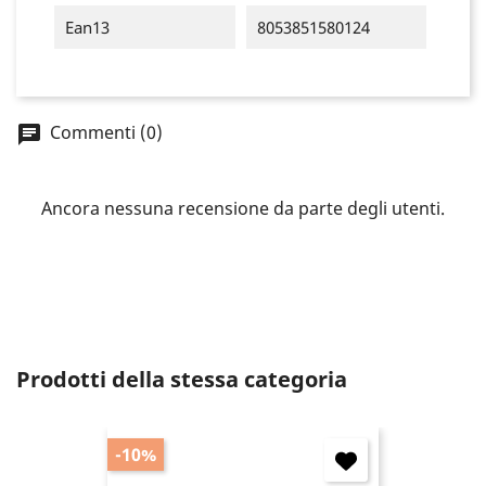
Ean13
8053851580124
You need to be logged in to save products in your
wish list.
Commenti (0)
Annulla
Accedi
Ancora nessuna recensione da parte degli utenti.
Prodotti della stessa categoria
-10%