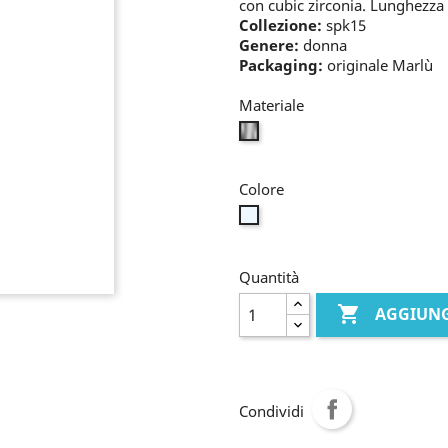
con cubic zirconia. Lunghezza t
Collezione:
spk15
Genere:
donna
Packaging:
originale Marlù
Materiale
bianco
Colore
bianco
Quantità

AGGIUNG
Condividi