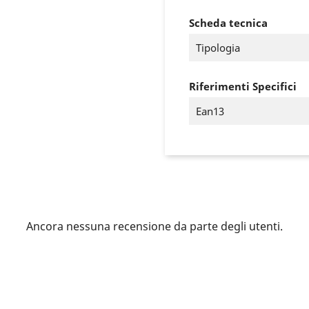
Scheda tecnica
Tipologia
Riferimenti Specifici
Ean13
ccedi
Ancora nessuna recensione da parte degli utenti.
 need to be logged in to save products in your wish list.