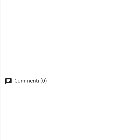
Commenti (0)
A
You