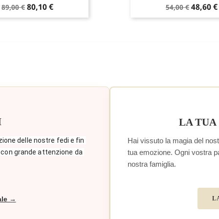
Prezzo
Prezzo
Prezzo
Prezzo
80,10 €
48,60 €
89,00 €
54,00 €
base
base
I
LA TUA
Hai vissuto la magia del nostr
zione delle nostre fedi e fin 
tua emozione. Ogni vostra paro
 con grande attenzione da 
nostra famiglia.
L
ale →