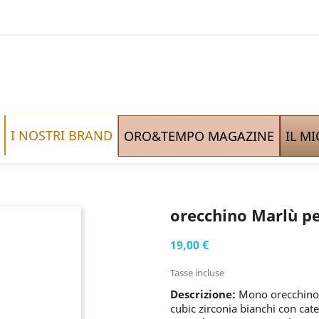
I NOSTRI BRAND
ORO&TEMPO MAGAZINE
IL M
orecchino Marlù pe
19,00 €
Tasse incluse
Descrizione:
Mono orecchino i
cubic zirconia bianchi con ca