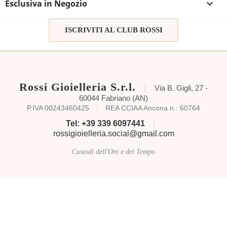
Esclusiva in Negozio

You need to be logged in to save products in your
ISCRIVITI AL CLUB ROSSI
wish list.
Annulla
Accedi
Rossi Gioielleria S.r.l.
|
Via B. Gigli, 27 -
60044 Fabriano (AN)
P.IVA 00243460425
|
REA CCIAA Ancona n.: 60764
Tel: +39 339 6097441
|
rossigioielleria.social@gmail.com
Custodi dell'Oro e del Tempo