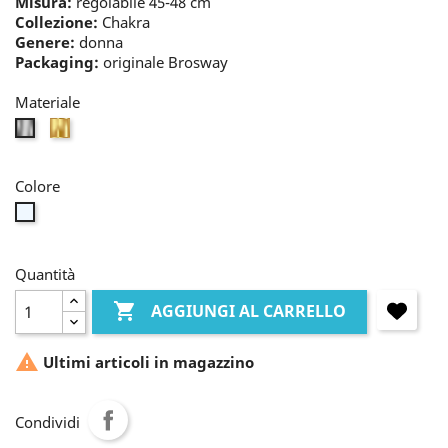
Misura:
regolabile 45-48 cm
Collezione:
Chakra
Genere:
donna
Packaging:
originale Brosway
Materiale
oro
bianco
Colore
bianco
Quantità

AGGIUNGI AL CARRELLO

Ultimi articoli in magazzino
Condividi