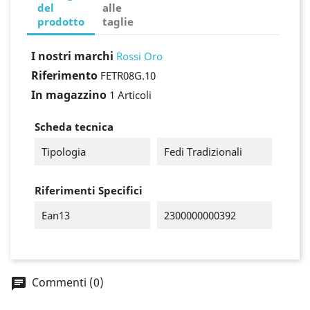
del
alle
prodotto
taglie
I nostri marchi
Rossi Oro
Riferimento
FETR08G.10
In magazzino
1 Articoli
Scheda tecnica
Tipologia
Fedi Tradizionali
Riferimenti Specifici
Ean13
2300000000392
×
Accedi
Commenti (0)
You need to be logged in to save products in your
wish list.