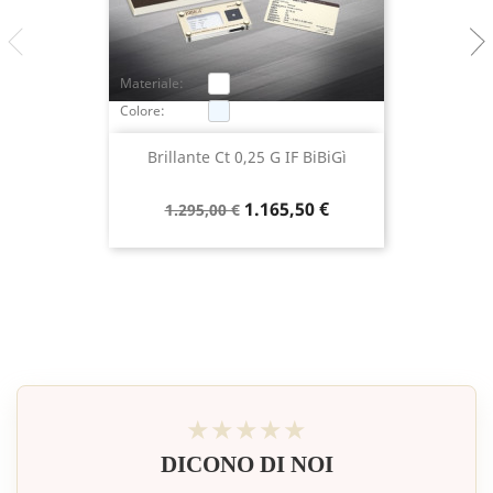
Materiale:
Colore:
Brillante Ct 0,25 G IF BiBiGì
Prezzo
Prezzo
1.165,50 €
1.295,00 €
base
★★★★★
DICONO DI NOI