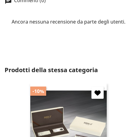
Commenti (0)
wish list.
Ancora nessuna recensione da parte degli utenti.
Annulla
Accedi
Prodotti della stessa categoria
-10%