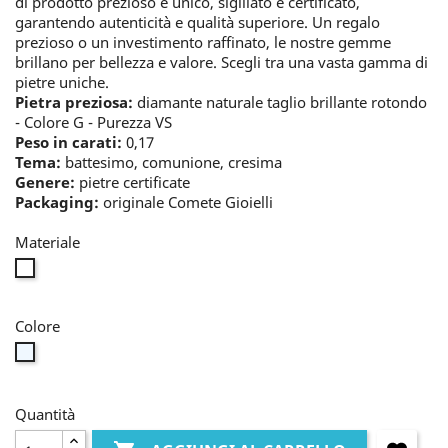
di prodotto prezioso e unico, sigillato e certificato,
garantendo autenticità e qualità superiore. Un regalo
prezioso o un investimento raffinato, le nostre gemme
brillano per bellezza e valore. Scegli tra una vasta gamma di
pietre uniche.
Pietra preziosa:
diamante naturale taglio brillante rotondo
- Colore G - Purezza VS
Peso in carati:
0,17
Tema:
battesimo, comunione, cresima
Genere:
pietre certificate
Packaging:
originale Comete Gioielli
Materiale
nessun
metallo
Colore
bianco
Quantità