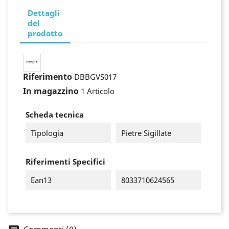
Dettagli
del
prodotto
Riferimento
DBBGVS017
In magazzino
1 Articolo
Scheda tecnica
Tipologia
Pietre Sigillate
Riferimenti Specifici
Ean13
8033710624565
×
Accedi
You need to be logged in to save products in your