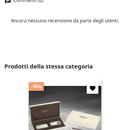
Commenti (0)
wish list.
Ancora nessuna recensione da parte degli utenti.
Annulla
Accedi
Prodotti della stessa categoria
-10%