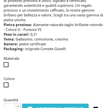
di prodotto prezioso e unico, sigillato e certificato,
garantendo autenticità e qualità superiore. Un regalo
prezioso o un investimento raffinato, le nostre gemme
brillano per bellezza e valore. Scegli tra una vasta gamma di
pietre uniche.
Pietra preziosa:
diamante naturale taglio brillante rotondo
- Colore G - Purezza VS
Peso in carati:
0,21
Tema:
battesimo, comunione, cresima
Genere:
pietre certificate
Packaging:
originale Comete Gioielli
Materiale
nessun
metallo
Colore
bianco
Quantità