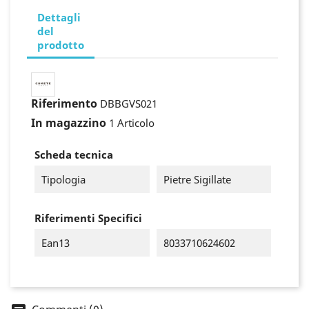
Dettagli
del
prodotto
Riferimento
DBBGVS021
In magazzino
1 Articolo
Scheda tecnica
Tipologia
Pietre Sigillate
Riferimenti Specifici
Ean13
8033710624602
×
Accedi
You need to be logged in to save products in your