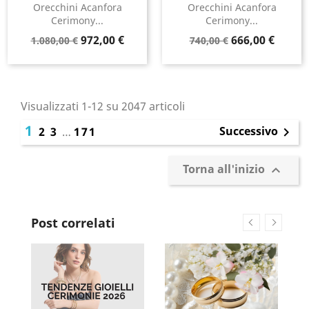
Orecchini Acanfora
Orecchini Acanfora
Cerimony...
Cerimony...
Prezzo
Prezzo
Prezzo
Prezzo
972,00 €
666,00 €
1.080,00 €
740,00 €
base
base
Visualizzati 1-12 su 2047 articoli
1
Successivo
2
3
…
171

Torna all'inizio

Post correlati