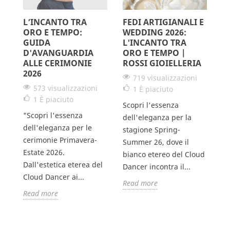
L’INCANTO TRA
FEDI ARTIGIANALI E
L
ORO E TEMPO:
WEDDING 2026:
S
GUIDA
L'INCANTO TRA
G
D'AVANGUARDIA
ORO E TEMPO |
V
ALLE CERIMONIE
ROSSI GIOIELLERIA
2026
719 visualizzazioni
573 visualizzazioni
1
È piaciuto
Il
1
È piaciuto
Scopri l'essenza
un
"Scopri l'essenza
dell'eleganza per la
pe
dell'eleganza per le
stagione Spring-
e,
da
cerimonie Primavera-
Summer 26, dove il
un
Estate 2026.
bianco etereo del Cloud
un
Dall'estetica eterea del
Dancer incontra il...
R
Cloud Dancer ai...
Read more
Read more