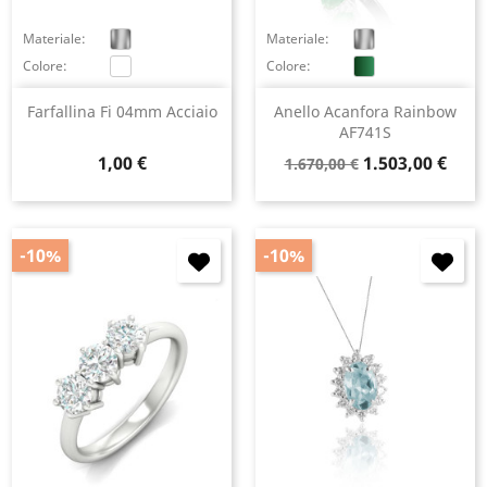
Materiale:
Materiale:
Colore:
Colore:
Farfallina Fi 04mm Acciaio
Anello Acanfora Rainbow
AF741S
Prezzo
Prezzo
Prezzo
1,00 €
1.503,00 €
1.670,00 €
base
-10%
-10%