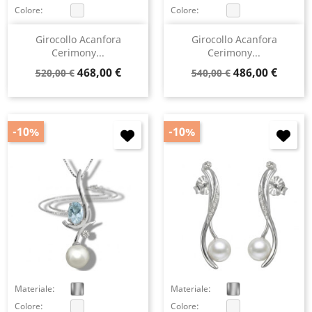
Colore:
Colore:
Girocollo Acanfora
Girocollo Acanfora
Cerimony...
Cerimony...
Prezzo
Prezzo
Prezzo
Prezzo
468,00 €
486,00 €
520,00 €
540,00 €
base
base
-10%
-10%
Materiale:
Materiale:
Colore:
Colore: