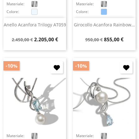
Materiale:
Materiale:
Colore:
Colore:
Anello Acanfora Trilogy AT059
Girocollo Acanfora Rainbow...
Prezzo
Prezzo
Prezzo
Prezzo
2.205,00 €
855,00 €
2.450,00 €
950,00 €
base
base
-10%
-10%
Materiale:
Materiale: