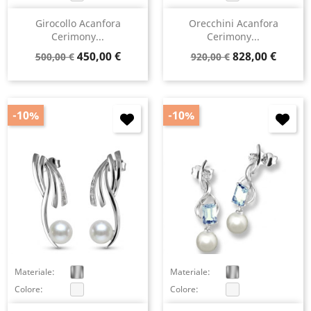
Girocollo Acanfora
Orecchini Acanfora
Cerimony...
Cerimony...
Prezzo
Prezzo
Prezzo
Prezzo
450,00 €
828,00 €
500,00 €
920,00 €
base
base
-10%
-10%
×
Accedi
You need to be logged in to save products in your
wish list.
Materiale:
Materiale:
Colore:
Colore:
Annulla
Accedi