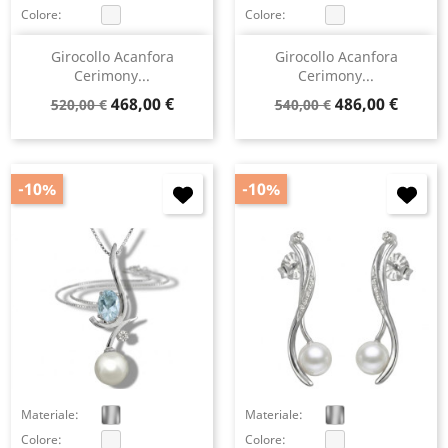
Colore:
Colore:
Girocollo Acanfora
Girocollo Acanfora
Cerimony...
Cerimony...
Prezzo
Prezzo
Prezzo
Prezzo
468,00 €
486,00 €
520,00 €
540,00 €
base
base
-10%
-10%
Materiale:
Materiale:
Colore:
Colore: