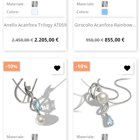
Materiale:
Materiale:
Colore:
Colore:
Anello Acanfora Trilogy AT059
Girocollo Acanfora Rainbow...
Prezzo
Prezzo
Prezzo
Prezzo
2.205,00 €
855,00 €
2.450,00 €
950,00 €
base
base
-10%
-10%
Materiale:
Materiale: