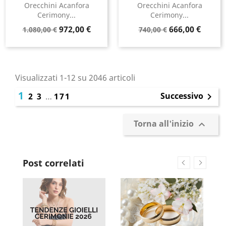
Orecchini Acanfora
Orecchini Acanfora
Cerimony...
Cerimony...
Prezzo
Prezzo
Prezzo
Prezzo
972,00 €
666,00 €
1.080,00 €
740,00 €
base
base
Visualizzati 1-12 su 2046 articoli
1
Successivo
2
3
…
171

Torna all'inizio

Post correlati