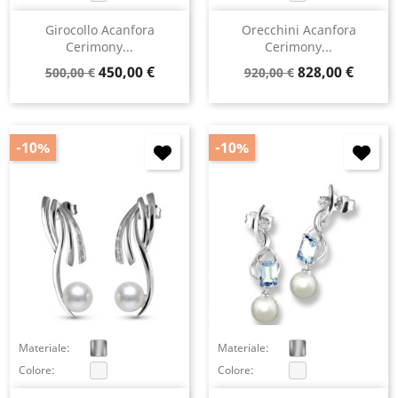
Girocollo Acanfora
Orecchini Acanfora
Cerimony...
Cerimony...
Prezzo
Prezzo
Prezzo
Prezzo
450,00 €
828,00 €
500,00 €
920,00 €
base
base
-10%
-10%
×
Accedi
You need to be logged in to save products in your
wish list.
Materiale:
Materiale:
Colore:
Colore:
Annulla
Accedi