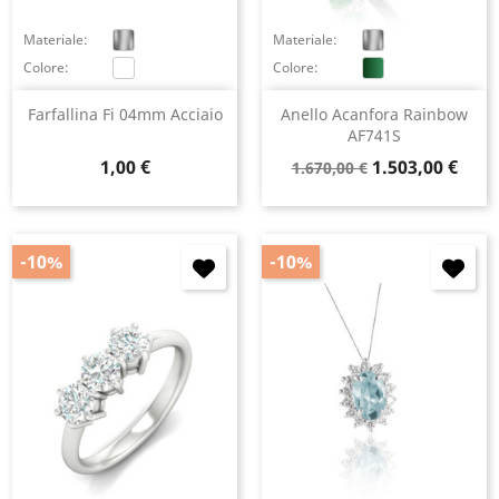
Materiale:
Materiale:
Colore:
Colore:
Farfallina Fi 04mm Acciaio
Anello Acanfora Rainbow
AF741S
Prezzo
Prezzo
Prezzo
1,00 €
1.503,00 €
1.670,00 €
base
-10%
-10%