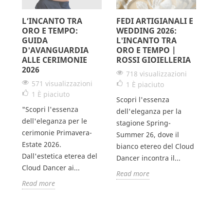
L’INCANTO TRA
FEDI ARTIGIANALI E
L
ORO E TEMPO:
WEDDING 2026:
S
GUIDA
L'INCANTO TRA
G
D'AVANGUARDIA
ORO E TEMPO |
V
ALLE CERIMONIE
ROSSI GIOIELLERIA
2026
718 visualizzazioni
571 visualizzazioni
1
È piaciuto
Il
1
È piaciuto
Scopri l'essenza
un
"Scopri l'essenza
dell'eleganza per la
pe
dell'eleganza per le
stagione Spring-
e,
da
cerimonie Primavera-
Summer 26, dove il
un
Estate 2026.
bianco etereo del Cloud
un
Dall'estetica eterea del
Dancer incontra il...
R
Cloud Dancer ai...
Read more
Read more