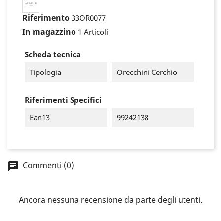
Riferimento
33OR0077
In magazzino
1 Articoli
Scheda tecnica
Tipologia
Orecchini Cerchio
Riferimenti Specifici
Ean13
99242138
×
Accedi
Commenti (0)
You need to be logged in to save products in your
wish list.
Ancora nessuna recensione da parte degli utenti.