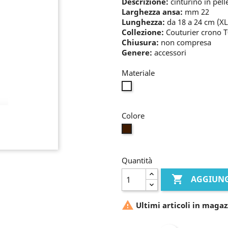
Descrizione:
cinturino in pel
Larghezza ansa:
mm 22
Lunghezza:
da 18 a 24 cm (XL
Collezione:
Couturier crono 
Chiusura:
non compresa
Genere:
accessori
Materiale
nessun
metallo
Colore
marrone
Quantità

AGGIUNG

Ultimi articoli in magaz