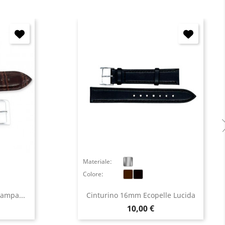
Materiale:
Colore:
tampa...
Cinturino 16mm Ecopelle Lucida
Prezzo
10,00 €