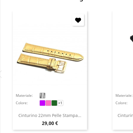
Materiale:
Materiale:
Colore:
+1
Colore:
Cinturino 22mm Pelle Stampa...
Cinturi
Prezzo
29,00 €