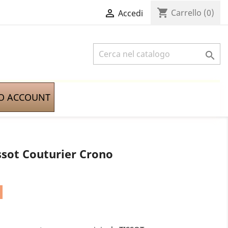
shopping_cart

Carrello
(0)
Accedi

IO ACCOUNT
ssot Couturier Crono