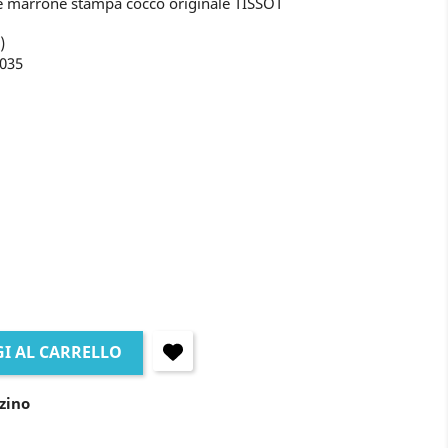
le marrone stampa cocco originale TISSOT
)
T035
I AL CARRELLO
zino