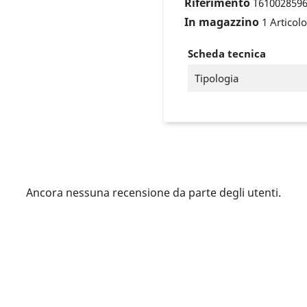
Riferimento
T61002859
In magazzino
1 Articolo
Scheda tecnica
Tipologia
Ancora nessuna recensione da parte degli utenti.
ccedi
 need to be logged in to save products in your wish list.