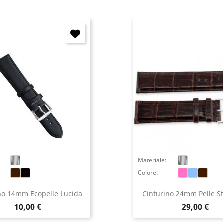
Annulla
Accedi
Materiale:
Colore:
no 14mm Ecopelle Lucida
Cinturino 24mm Pelle S
Prezzo
Prezzo
10,00 €
29,00 €