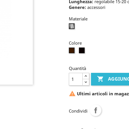
Lunghezza:
regolabile 15-20
Genere:
accessori
Materiale
bianco
Colore
nero
marrone
Quantità

AGGIUNG

Ultimi articoli in magaz
Condividi