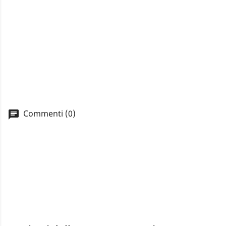
Commenti (0)
A
You