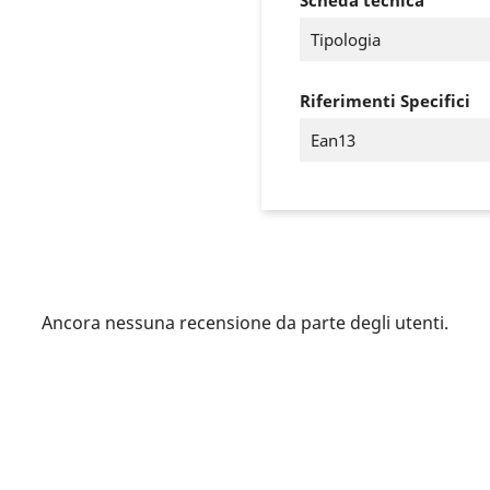
Scheda tecnica
Tipologia
Riferimenti Specifici
Ean13
Ancora nessuna recensione da parte degli utenti.
ccedi
 need to be logged in to save products in your wish list.