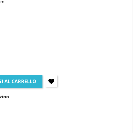
 cm
I AL CARRELLO
zino