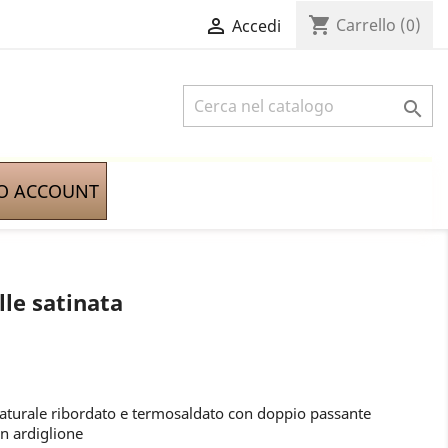
shopping_cart

Carrello
(0)
Accedi

IO ACCOUNT
le satinata
naturale ribordato e termosaldato con doppio passante
on ardiglione