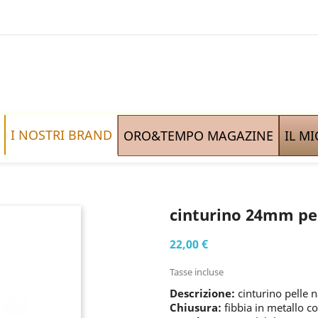
I NOSTRI BRAND
ORO&TEMPO MAGAZINE
IL M
cinturino 24mm pel
22,00 €
Tasse incluse
Descrizione:
cinturino pelle 
Chiusura:
fibbia in metallo c