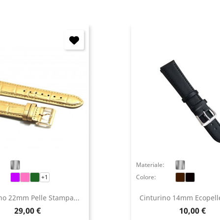
Annulla
Accedi
Materiale:
+1
Colore:
no 22mm Pelle Stampa...
Cinturino 14mm Ecopell
Prezzo
Prezzo
29,00 €
10,00 €