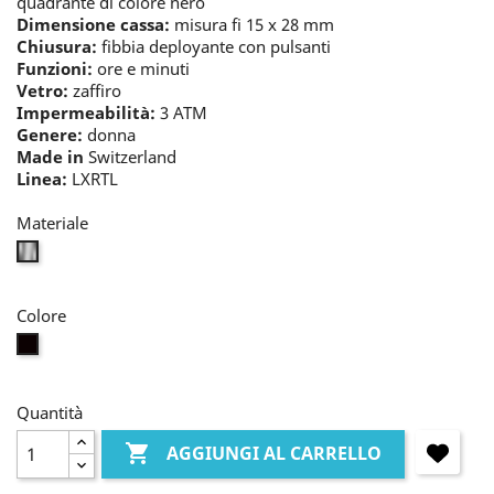
quadrante di colore nero
Dimensione cassa:
misura fi 15 x 28 mm
Chiusura:
fibbia deployante con pulsanti
Funzioni:
ore e minuti
Vetro:
zaffiro
Impermeabilità:
3 ATM
Genere:
donna
Made in
Switzerland
Linea:
LXRTL
Materiale
bianco
Colore
nero
Quantità

AGGIUNGI AL CARRELLO