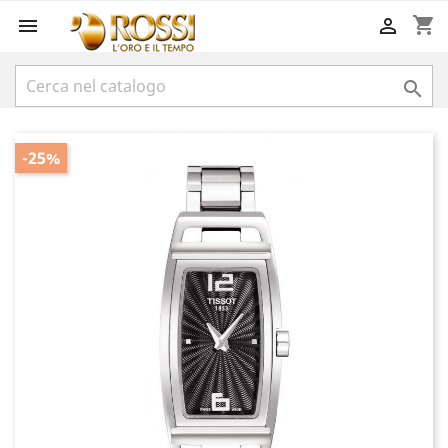
shopping_cart



-25%