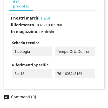
del
prodotto
I nostri marchi
Tissot
Riferimento
T0373091105700
In magazzino
1 Articolo
Scheda tecnica
Tipologia
Tempo Qrtz Donna
Riferimenti Specifici
Ean13
7611608243169
×
Accedi
Commenti (0)
You need to be logged in to save products in your
wish list.