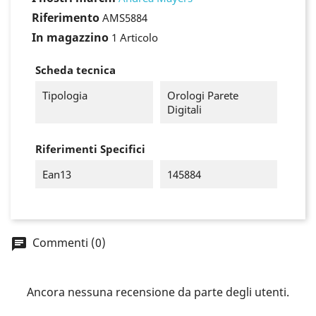
Riferimento
AMS5884
×
In magazzino
1 Articolo
Accedi
Scheda tecnica
You need to be logged in to save products in your
Tipologia
Orologi Parete
wish list.
Digitali
Riferimenti Specifici
Annulla
Accedi
Ean13
145884
Commenti (0)
Ancora nessuna recensione da parte degli utenti.