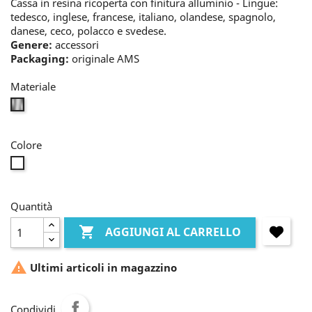
Cassa in resina ricoperta con finitura alluminio - Lingue:
tedesco, inglese, francese, italiano, olandese, spagnolo,
danese, ceco, polacco e svedese.
Genere:
accessori
Packaging:
originale AMS
Materiale
bianco
Colore
incolore
Quantità

AGGIUNGI AL CARRELLO

Ultimi articoli in magazzino
Condividi