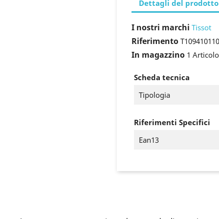
Dettagli del prodotto
I nostri marchi
Tissot
Riferimento
T10941011
In magazzino
1 Articolo
Scheda tecnica
Tipologia
Riferimenti Specifici
Ean13
ccedi
 need to be logged in to save products in your wish list.