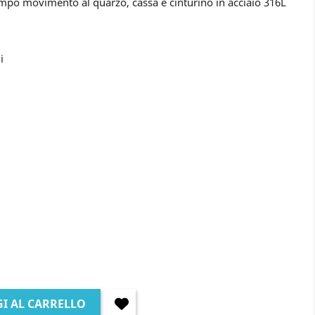
mpo movimento al quarzo, cassa e cinturino in acciaio 316L
i
I AL CARRELLO