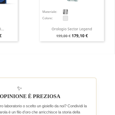
Materiale:
Colore:
...
Orologio Sector Legend
Prezzo
Prezzo
€
179,10 €
199,00 €
base
✨
 OPINIONE È PREZIOSA
o laboratorio o scelto un gioiello da noi? Condividi la
la è un filo d'oro che arricchisce la storia della