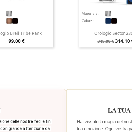
Materiale:
Colore:
ogio Breil Tribe Rank
Orologio Sector 230
Prezzo
Prezzo
Prezzo
99,00 €
314,10 
349,00 €
base
I
LA TUA
Hai vissuto la magia del nostr
zione delle nostre fedi e fin 
tua emozione. Ogni vostra paro
 con grande attenzione da 