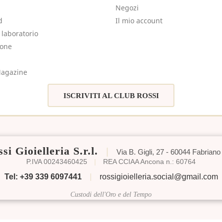
Negozi
d
Il mio account
e laboratorio
sone
agazine
ISCRIVITI AL CLUB ROSSI
si Gioielleria S.r.l.
|
Via B. Gigli, 27 - 60044 Fabriano
P.IVA 00243460425
|
REA CCIAA Ancona n.: 60764
Tel: +39 339 6097441
|
rossigioielleria.social@gmail.com
Custodi dell'Oro e del Tempo