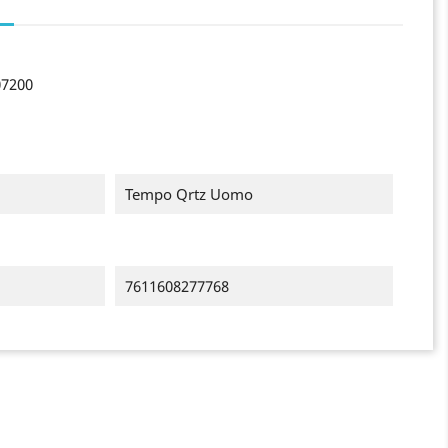
07200
Tempo Qrtz Uomo
7611608277768
×