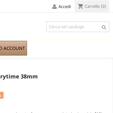
shopping_cart

Carrello
(0)
Accedi

IO ACCOUNT
verytime 38mm
%