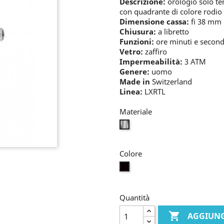
Descrizione:
orologio solo te
con quadrante di colore rodio
Dimensione cassa:
fi 38 mm
Chiusura:
a libretto
Funzioni:
ore minuti e second
Vetro:
zaffiro
Impermeabilità:
3 ATM
Genere:
uomo
Made in
Switzerland
Linea:
LXRTL
Materiale
bianco
Colore
nero
Quantità

AGGIUNG