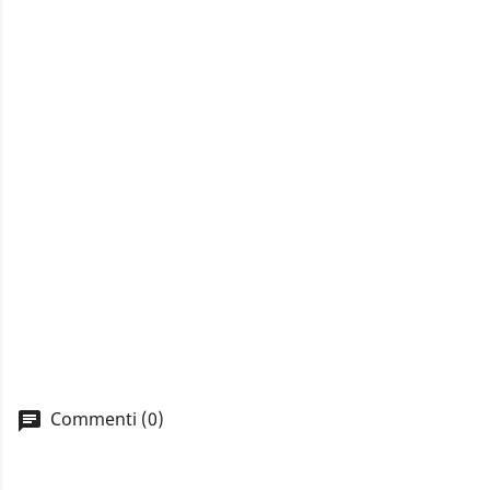
A
Commenti (0)
You