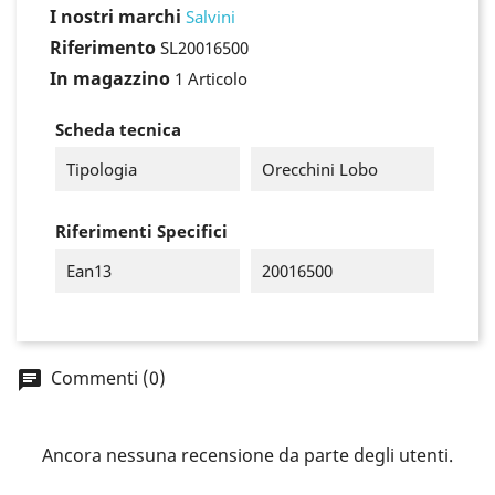
I nostri marchi
Salvini
Riferimento
SL20016500
In magazzino
1 Articolo
Scheda tecnica
Tipologia
Orecchini Lobo
Riferimenti Specifici
Ean13
20016500
×
Accedi
Commenti (0)
You need to be logged in to save products in your
wish list.
Ancora nessuna recensione da parte degli utenti.