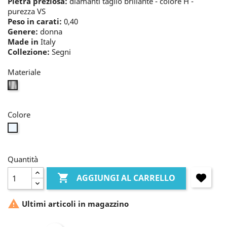
Pietra preziosa:
diamanti taglio brillante - colore H -
purezza VS
Peso in carati:
0,40
Genere:
donna
Made in
Italy
Collezione:
Segni
Materiale
bianco
Colore
bianco
Quantità

AGGIUNGI AL CARRELLO

Ultimi articoli in magazzino