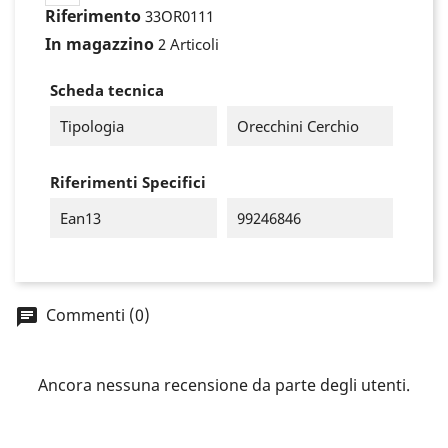
Riferimento
33OR0111
In magazzino
2 Articoli
Scheda tecnica
Tipologia
Orecchini Cerchio
Riferimenti Specifici
Ean13
99246846
×
Accedi
Commenti (0)
You need to be logged in to save products in your
Ancora nessuna recensione da parte degli utenti.
wish list.