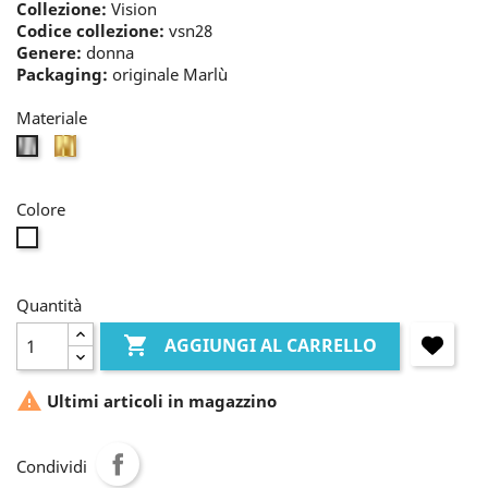
Collezione:
Vision
Codice collezione:
vsn28
Genere:
donna
Packaging:
originale Marlù
Materiale
oro
bianco
Colore
incolore
Quantità

AGGIUNGI AL CARRELLO

Ultimi articoli in magazzino
Condividi