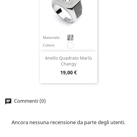
×
Accedi
Materiale:
Colore:
You need to be logged in to save products in your
wish list.
Anello Quadrato Marlù
Changy
Prezzo
19,00 €
Annulla
Accedi
Commenti (0)
Ancora nessuna recensione da parte degli utenti.