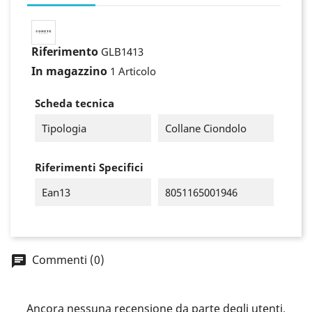
Riferimento
GLB1413
In magazzino
1 Articolo
Scheda tecnica
Tipologia
Collane Ciondolo
Riferimenti Specifici
Ean13
8051165001946
×
Accedi
Commenti (0)
You need to be logged in to save products in your
wish list.
Ancora nessuna recensione da parte degli utenti.