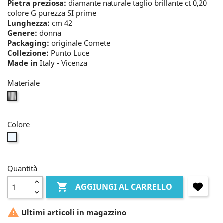
Pietra preziosa:
diamante naturale taglio brillante ct 0,20
colore G purezza SI prime
Lunghezza:
cm 42
Genere:
donna
Packaging:
originale Comete
Collezione:
Punto Luce
Made in
Italy - Vicenza
Materiale
bianco
Colore
bianco
Quantità

AGGIUNGI AL CARRELLO

Ultimi articoli in magazzino