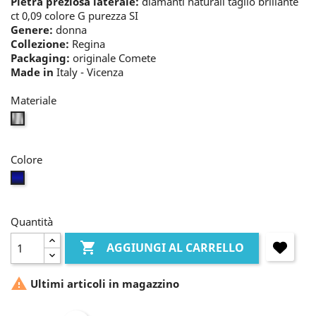
Pietra preziosa laterale:
diamanti naturali taglio brillante
ct 0,09 colore G purezza SI
Genere:
donna
Collezione:
Regina
Packaging:
originale Comete
Made in
Italy - Vicenza
Materiale
bianco
Colore
zaffiro
Quantità

AGGIUNGI AL CARRELLO

Ultimi articoli in magazzino