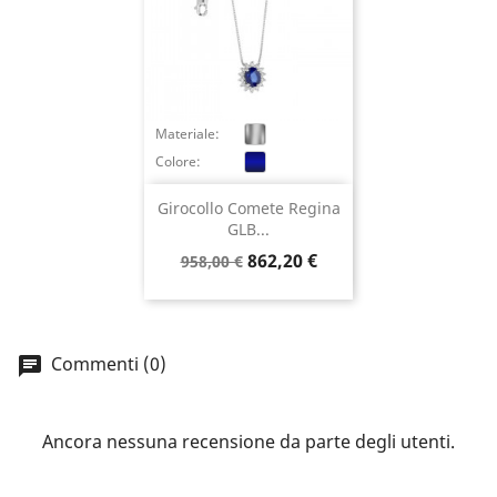
Annulla
Accedi
Materiale:
Colore:
Girocollo Comete Regina
GLB...
Prezzo
Prezzo
862,20 €
958,00 €
base
Commenti (0)
Ancora nessuna recensione da parte degli utenti.