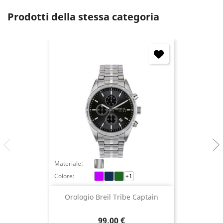
Annulla
Accedi
Prodotti della stessa categoria
Materiale:
Colore:
+1
Orologio Breil Tribe Captain
Prezzo
99,00 €