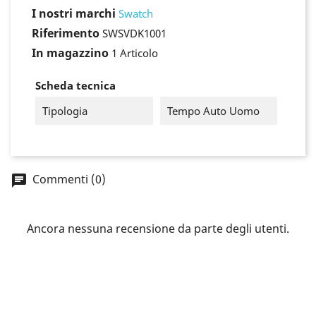
I nostri marchi
Swatch
Riferimento
SWSVDK1001
In magazzino
1 Articolo
Scheda tecnica
Tipologia
Tempo Auto Uomo
Commenti (0)
×
Accedi
Ancora nessuna recensione da parte degli utenti.
You need to be logged in to save products in your
wish list.