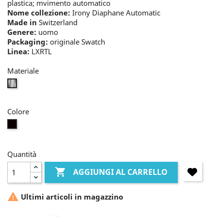
plastica; mvimento automatico
Nome collezione:
Irony Diaphane Automatic
Made in
Switzerland
Genere:
uomo
Packaging:
originale Swatch
Linea:
LXRTL
Materiale
bianco
Colore
nero
Quantità

AGGIUNGI AL CARRELLO

Ultimi articoli in magazzino