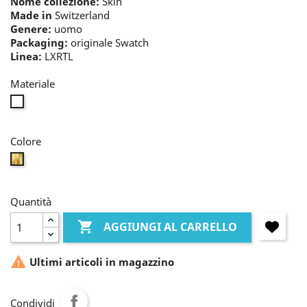
Nome collezione:
Skin
Made in
Switzerland
Genere:
uomo
Packaging:
originale Swatch
Linea:
LXRTL
Materiale
nessun
metallo
Colore
golden
Quantità

AGGIUNGI AL CARRELLO

Ultimi articoli in magazzino
Condividi