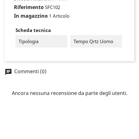
Riferimento
SFC102
In magazzino
1 Articolo
Scheda tecnica
Tipologia
Tempo Qrtz Uomo
Commenti (0)
×
Accedi
Ancora nessuna recensione da parte degli utenti.
You need to be logged in to save products in your
wish list.
Annulla
Accedi