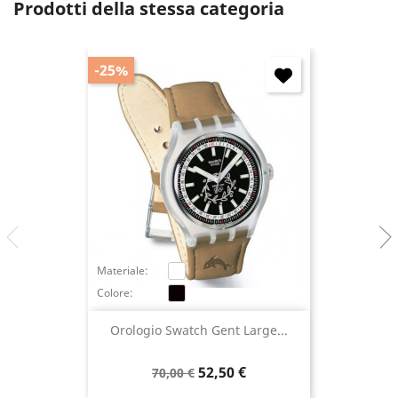
Prodotti della stessa categoria
-25%
Materiale:
Colore:
Orologio Swatch Gent Large...
Prezzo
Prezzo
52,50 €
70,00 €
base