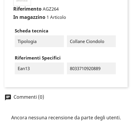
Riferimento
AGZ264
In magazzino
1 Articolo
Scheda tecnica
Tipologia
Collane Ciondolo
Riferimenti Specifici
Ean13
8033710920889
×
Accedi
Commenti (0)
You need to be logged in to save products in your
wish list.
Ancora nessuna recensione da parte degli utenti.