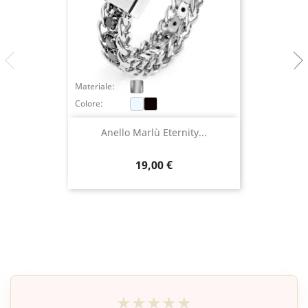
Materiale:
Colore:
Anello Marlù Eternity...
Prezzo
19,00 €
★★★★★