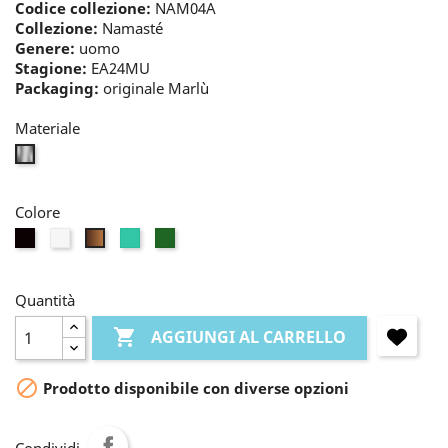
Codice collezione:
NAM04A
Collezione:
Namasté
Genere:
uomo
Stagione:
EA24MU
Packaging:
originale Marlù
Materiale
bianco
Colore
nero
perla
turchese
verde
tabacco
Quantità

AGGIUNGI AL CARRELLO

Prodotto disponibile con diverse opzioni